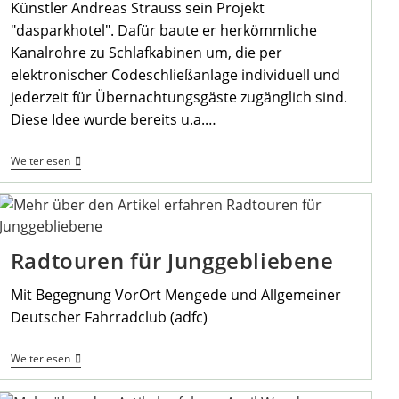
Künstler Andreas Strauss sein Projekt
"dasparkhotel". Dafür baute er herkömmliche
Kanalrohre zu Schlafkabinen um, die per
elektronischer Codeschließanlage individuell und
jederzeit für Übernachtungsgäste zugänglich sind.
Diese Idee wurde bereits u.a.…
Heimatstammtisch
Weiterlesen
Am
04.05.22
Wieder
Im
Heimathaus
Radtouren für Junggebliebene
Mit Begegnung VorOrt Mengede und Allgemeiner
Deutscher Fahrradclub (adfc)
Radtouren
Weiterlesen
Für
Junggebliebene