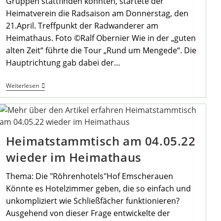
Gruppen stattfinden konnten, startete der
Heimatverein die Radsaison am Donnerstag, den
21.April. Treffpunkt der Radwanderer am
Heimathaus. Foto ©Ralf Obernier Wie in der „guten
alten Zeit“ führte die Tour „Rund um Mengede“. Die
Hauptrichtung gab dabei der…
Start
Weiterlesen
Der
Monatsradtouren
2022
Heimatstammtisch am 04.05.22
wieder im Heimathaus
Thema: Die "Röhrenhotels"Hof Emscherauen
Könnte es Hotelzimmer geben, die so einfach und
unkompliziert wie Schließfächer funktionieren?
Ausgehend von dieser Frage entwickelte der