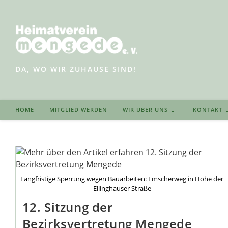
Zum
Inhalt
springen
DA, WO WIR ZUHAUSE SIND!
HOME
MITGLIED WERDEN
WIR ÜBER UNS
KONTAKT
Langfristige Sperrung wegen Bauarbeiten: Emscherweg in Höhe der
Ellinghauser Straße
12. Sitzung der
Bezirksvertretung Mengede