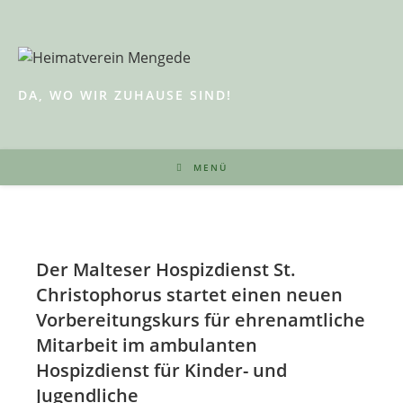
Zum
Inhalt
springen
DA, WO WIR ZUHAUSE SIND!
MENÜ
Der Malteser Hospizdienst St.
Christophorus startet einen neuen
Vorbereitungskurs für ehrenamtliche
Mitarbeit im ambulanten
Hospizdienst für Kinder- und
Jugendliche