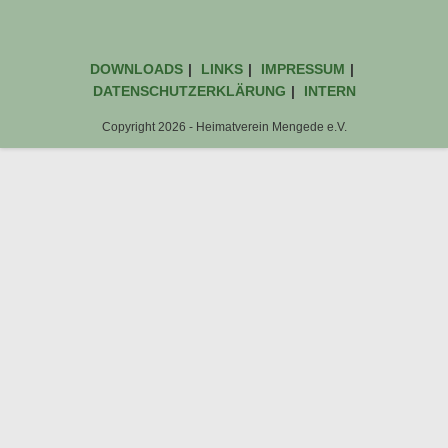
DOWNLOADS
LINKS
IMPRESSUM
DATENSCHUTZERKLÄRUNG
INTERN
Copyright 2026 - Heimatverein Mengede e.V.