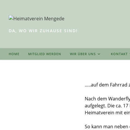
Zum
Inhalt
springen
DA, WO WIR ZUHAUSE SIND!
HOME
MITGLIED WERDEN
WIR ÜBER UNS
KONTAKT
…..auf dem Fahrrad
Nach dem Wanderflye
aufgelegt. Die ca. 1
Heimatverein mit e
So kann man neben d