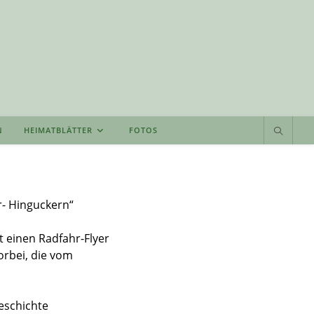
N
HEIMATBLÄTTER
FOTOS
- Hinguckern“
 einen Radfahr-Flyer
orbei, die vom
eschichte