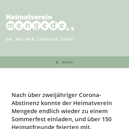
Zum
Inhalt
springen
DA, WO WIR ZUHAUSE SIND!
MENÜ
Nach über zweijähriger Corona-
Abstinenz konnte der Heimatverein
Mengede endlich wieder zu einem
Sommerfest einladen, und über 150
Heimatfreunde feierten mit.