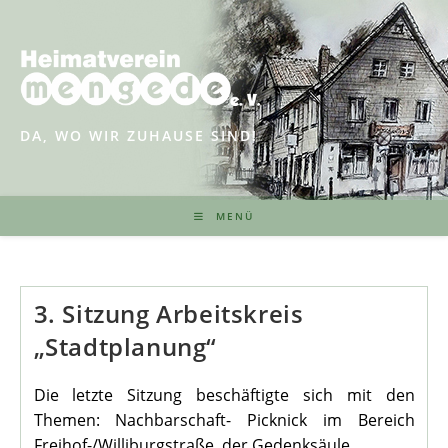
Zum
Inhalt
springen
DA, WO WIR ZUHAUSE SIND!
MENÜ
3. Sitzung Arbeitskreis
„Stadtplanung“
Die letzte Sitzung beschäftigte sich mit den
Themen: Nachbarschaft- Picknick im Bereich
Freihof-/Williburgstraße, der Gedenksäule