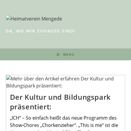
Zum
Inhalt
springen
DA, WO WIR ZUHAUSE SIND!
MENÜ
Der Kultur und Bildungspark
präsentiert:
„ICH“ – So einfach heißt das neue Programm des
Show-Chores „Chorkenzieher“. „This is me“ ist die