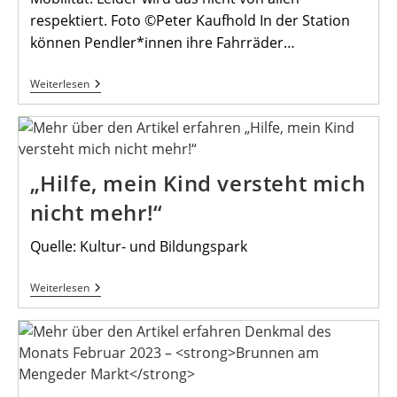
respektiert. Foto ©Peter Kaufhold In der Station
können Pendler*innen ihre Fahrräder…
Vandalismusfälle
Weiterlesen
An
Der
Radschloss-
Anlage
Am
Bahnhof
„Hilfe, mein Kind versteht mich
Mengede
nicht mehr!“
Quelle: Kultur- und Bildungspark
„Hilfe,
Weiterlesen
Mein
Kind
Versteht
Mich
Nicht
Mehr!“