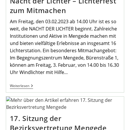
Nacht der Lichter – Lichterfest
Am
Mengeder
zum Mitmachen
Markt
Am Freitag, den 03.02.2023 ab 14.00 Uhr ist es so
weit, die NACHT DER LICHTER beginnt. Zahlreiche
Institutionen und Aktive in Mengede machen mit
und bieten vielfältige Erlebnisse an insgesamt 16
Lichterstation. Ein besonderes Mitmachangebot:
Im Begegnungszentrum Mengede, Bürenstraße 1,
können am Freitag, 3. Februar, von 14.00 bis 16.30
Uhr Windlichter mit Hilfe…
Nacht
Weiterlesen
Der
Lichter
–
Lichterfest
Zum
Mitmachen
17. Sitzung der
Bezirksvertretung Mengede