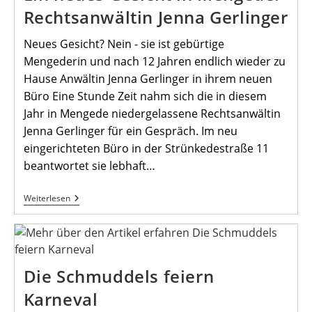
Rechtsanwältin Jenna Gerlinger
Neues Gesicht? Nein - sie ist gebürtige
Mengederin und nach 12 Jahren endlich wieder zu
Hause Anwältin Jenna Gerlinger in ihrem neuen
Büro Eine Stunde Zeit nahm sich die in diesem
Jahr in Mengede niedergelassene Rechtsanwältin
Jenna Gerlinger für ein Gespräch. Im neu
eingerichteten Büro in der Strünkedestraße 11
beantwortet sie lebhaft…
Ein
Weiterlesen
Neues
Gesicht
In
Mengede:
Rechtsanwältin
Jenna
Die Schmuddels feiern
Gerlinger
Karneval