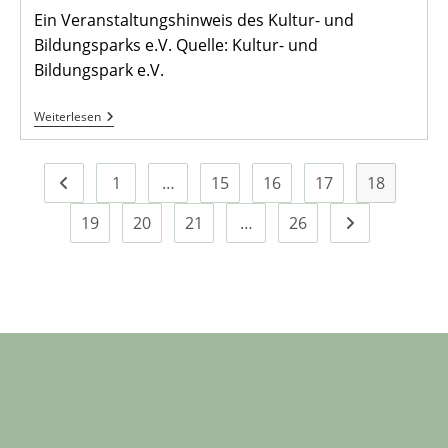
Ein Veranstaltungshinweis des Kultur- und
Bildungsparks e.V. Quelle: Kultur- und
Bildungspark e.V.
Die
Weiterlesen
Schmuddels
Feiern
Karneval
1
…
15
16
17
18
Zur vorherigen Seite
19
20
21
…
26
Zur nächsten S