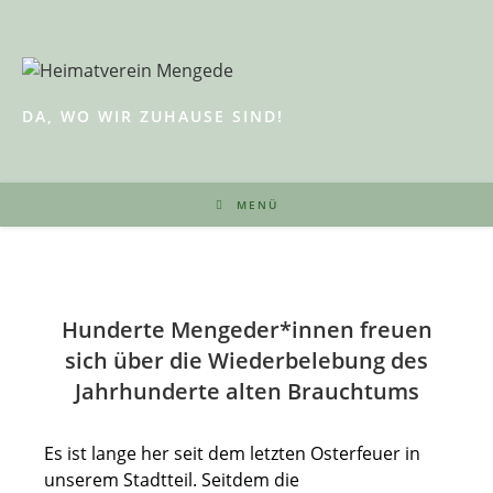
Zum
Inhalt
springen
DA, WO WIR ZUHAUSE SIND!
MENÜ
Hunderte Mengeder*innen freuen
sich über die Wiederbelebung des
Jahrhunderte alten Brauchtums
Es ist lange her seit dem letzten Osterfeuer in
unserem Stadtteil. Seitdem die