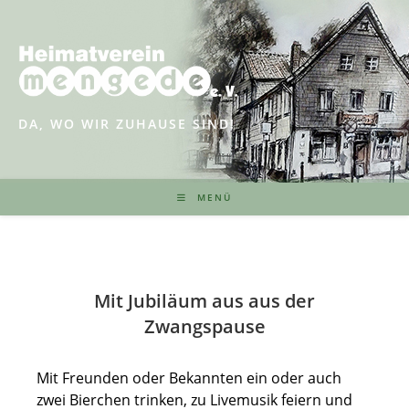
Zum
Inhalt
springen
DA, WO WIR ZUHAUSE SIND!
MENÜ
Mit Jubiläum aus aus der
Zwangspause
Mit Freunden oder Bekannten ein oder auch
zwei Bierchen trinken, zu Livemusik feiern und