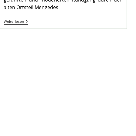
alten Ortsteil Mengedes
Kolpingfamilie
Weiterlesen
Zu
Gast
Im
Heimathaus