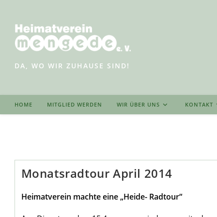
Zum
Inhalt
springen
DA, WO WIR ZUHAUSE SIND!
HOME
MITGLIED WERDEN
WIR ÜBER UNS
KONTAKT
Monatsradtour April 2014
Heimatverein machte eine „Heide- Radtour“