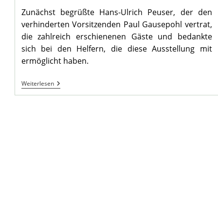
Zunächst begrüßte Hans-Ulrich Peuser, der den
verhinderten Vorsitzenden Paul Gausepohl vertrat,
die zahlreich erschienenen Gäste und bedankte
sich bei den Helfern, die diese Ausstellung mit
ermöglicht haben.
Mengede
Weiterlesen
–
Stadtbezirk
In
Historischen
Karten
I