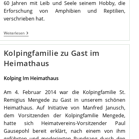
60 Jahren mit Leib und Seele seinem Hobby, die
Erforschung von Amphibien und Reptilien,
verschrieben hat.
3.
Weiterlesen
Seniorenstammtisch
Des
TV
Kolpingfamilie zu Gast im
Im
Heimathaus
Heimathaus
Kolping Im Heimathaus
Am 4. Februar 2014 war die Kolpingfamilie St.
Remigius Mengede zu Gast in unserem schönen
Heimathaus. Auf Initiative von Manfred Janusch,
dem Vorsitzenden der Kolpingfamilie Mengede,
hatte sich Heimatvereins-Vorsitzender Paul
Gausepohl bereit erklärt, nach einem von ihm
geführten und moderierten Rundgang durch den