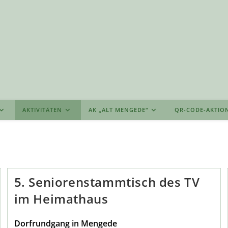
AKTIVITÄTEN
AK „ALT MENGEDE“
QR-CODE-AKTIO
5. Seniorenstammtisch des TV
im Heimathaus
Dorfrundgang in Mengede