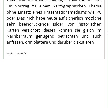
2.000 Sekunden? Mal schauen, ich will’s versuchen.
Ein Vortrag zu einem kartographischen Thema
ohne Einsatz eines Präsentationsmediums wie PC
oder Dias ? Ich habe heute auf sicherlich mögliche
sehr beeindruckende Bilder von historischen
Karten verzichtet, dieses können sie gleich im
Nachbarraum genügend betrachten und auch
anfassen, drin blättern und darüber diskutieren.
Mengede
Weiterlesen
–
Stadtbezirk
In
Historischen
Karten
II