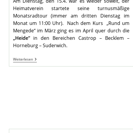
Am Dienstag, den 15.4. war es wieder soweit, der
Heimatverein startete seine turnusmäßige
Monatsradtour (immer am dritten Dienstag im
Monat um 11:00 Uhr). Nach dem Kurs „Rund um
Mengede“ im März ging es im April quer durch die
„Heide“
in den Bereichen Castrop – Becklem –
Horneburg – Suderwich.
Monatsradtour
Weiterlesen
April
2014