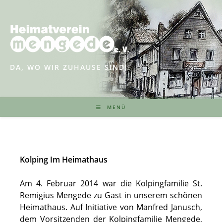
Zum
Inhalt
springen
DA, WO WIR ZUHAUSE SIND!
MENÜ
Kolping Im Heimathaus
Am 4. Februar 2014 war die Kolpingfamilie St.
Remigius Mengede zu Gast in unserem schönen
Heimathaus. Auf Initiative von Manfred Janusch,
dem Vorsitzenden der Kolpingfamilie Mengede,