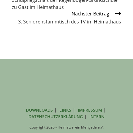
Schulpflegschaft der Regenbogen-Grundschule
ansehen
zu Gast im Heimathaus
Nächster Beitrag
3. Seniorenstammtisch des TV im Heimathaus
DOWNLOADS
LINKS
IMPRESSUM
DATENSCHUTZERKLÄRUNG
INTERN
Copyright 2026 - Heimatverein Mengede e.V.