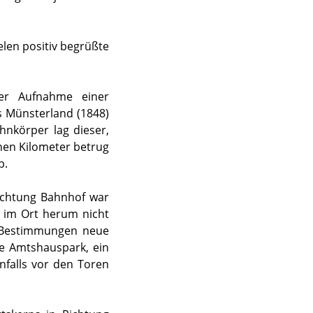
elen positiv begrüßte
der Aufnahme einer
 Münsterland (1848)
hnkörper lag dieser,
inen Kilometer betrug
p.
ichtung Bahnhof war
e im Ort herum nicht
n Bestimmungen neue
ge Amtshauspark, ein
nfalls vor den Toren