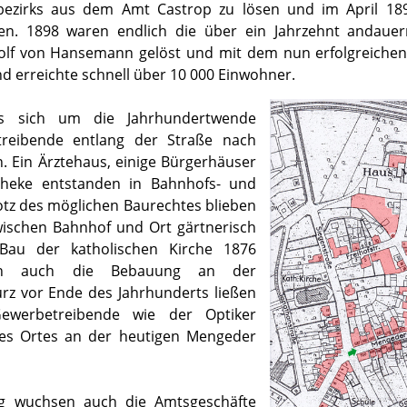
bezirks aus dem Amt Castrop zu lösen und im April 1
en. 1898 waren endlich die über ein Jahrzehnt andaue
olf von Hansemann gelöst und mit dem nun erfolgreiche
d erreichte schnell über 10 000 Einwohner.
s sich um die Jahrhundertwende
treibende entlang der Straße nach
n. Ein Ärztehaus, einige Bürgerhäuser
theke entstanden in Bahnhofs- und
tz des möglichen Baurechtes blieben
wischen Bahnhof und Ort gärtnerisch
Bau der katholischen Kirche 1876
sch auch die Bebauung an der
rz vor Ende des Jahrhunderts ließen
Gewerbetreibende wie der Optiker
es Ortes an der heutigen Mengeder
ng wuchsen auch die Amtsgeschäfte