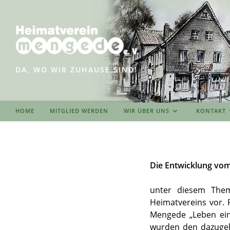
Zum
Inhalt
springen
DA, WO WIR ZUHAUSE SIND!
HOME
MITGLIED WERDEN
WIR ÜBER UNS
KONTAKT
Die Entwicklung vo
unter diesem Thema
Heimatvereins vor. 
Mengede „Leben eing
wurden den dazugehö