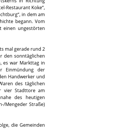
tskerns in Richtung
el-Restaurant Koke“,
Lichtburg“, in dem am
hichte begann. Vom
t einen ungestörten
ts mal gerade rund 2
ür den sonntäglichen
, es war Markttag in
der Einmündung der
anden Handwerker und
 Waren des täglichen
r vier Stadttore am
), nahe des heutigen
en-/Mengeder Straße)
Folge, die Gemeinden