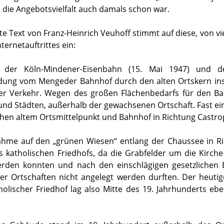
 die Angebotsvielfalt auch damals schon war.
e Text von Franz-Heinrich Veuhoff stimmt auf diese, von vi
ernetauftrittes ein:
 der Köln-Mindener-Eisenbahn (15. Mai 1947) und 
dung vom Mengeder Bahnhof durch den alten Ortskern ins
ger Verkehr. Wegen des großen Flächenbedarfs für den Ba
 und Städten, außerhalb der gewachsenen Ortschaft. Fast e
chen altem Ortsmittelpunkt und Bahnhof in Richtung Castro
hme auf den „grünen Wiesen“ entlang der Chaussee in R
es katholischen Friedhofs, da die Grabfelder um die Kirch
rden konnten und nach den einschlägigen gesetzliche
er Ortschaften nicht angelegt werden durften. Der heuti
holischer Friedhof lag also Mitte des 19. Jahrhunderts ebe