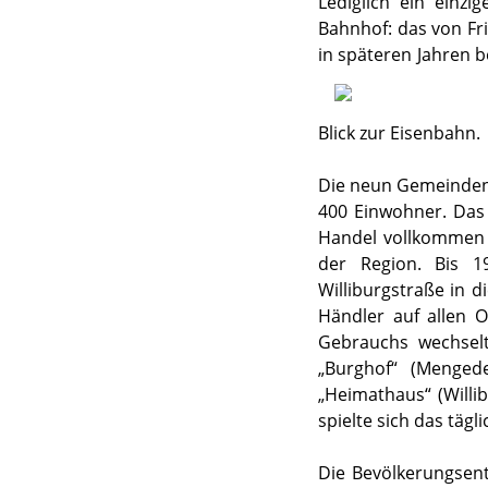
Lediglich ein einz
Bahnhof: das von Fr
in späteren Jahren b
Blick zur Eisenbahn.
Die neun Gemeinden 
400 Einwohner. Das 
Handel vollkommen a
der Region. Bis 1
Williburgstraße in 
Händler auf allen O
Gebrauchs wechselt
„Burghof“ (Mengeder
„Heimathaus“ (Willi
spielte sich das tägl
Die Bevölkerungsent