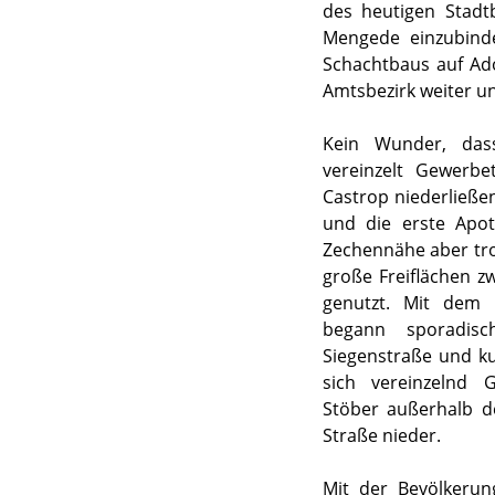
des heutigen Stadt
Mengede einzubind
Schachtbaus auf Ad
Amtsbezirk weiter un
Kein Wunder, das
vereinzelt Gewerbe
Castrop niederließe
und die erste Apo
Zechennähe aber tro
große Freiflächen z
genutzt. Mit dem 
begann sporadi
Siegenstraße und ku
sich vereinzelnd 
Stöber außerhalb d
Straße nieder.
Mit der Bevölkeru