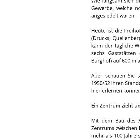
Wie langsam sich d
Gewerbe, welche no
angesiedelt waren.
Heute ist die Freih
(Drucks, Quellenbe
kann der tägliche W
sechs Gaststätten 
Burghof) auf 600 m a
Aber schauen Sie s
1950/52 ihren Stando
hier erlernen könne
Ein Zentrum zieht u
Mit dem Bau des A
Zentrums zwischen B
mehr als 100 Jahre 