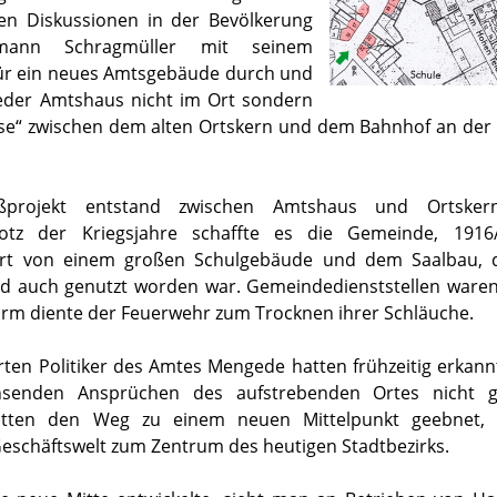
en Diskussionen in der Bevölkerung
mann Schragmüller mit seinem
für ein neues Amtsgebäude durch und
eder Amtshaus nicht im Ort sondern
se“ zwischen dem alten Ortskern und dem Bahnhof an der
ßprojekt entstand zwischen Amtshaus und Ortsker
Trotz der Kriegsjahre schaffte es die Gemeinde, 1916
kiert von einem großen Schulgebäude und dem Saalbau, d
nd auch genutzt worden war. Gemeindedienststellen waren
Turm diente der Feuerwehr zum Trocknen ihrer Schläuche.
rten Politiker des Amtes Mengede hatten frühzeitig erkann
senden Ansprüchen des aufstrebenden Ortes nicht 
tten den Weg zu einem neuen Mittelpunkt geebnet, 
 Geschäftswelt zum Zentrum des heutigen Stadtbezirks.