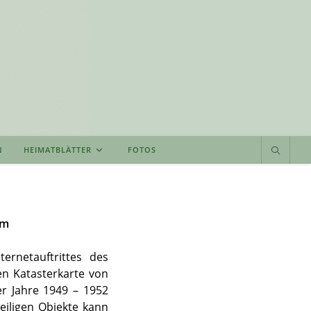
N
HEIMATBLÄTTER
FOTOS
um
ernetauftrittes des
en Katasterkarte von
er Jahre 1949 – 1952
eiligen Objekte kann