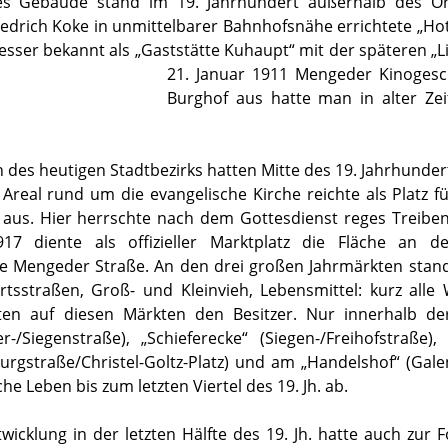
iges Gebäude stand im 19. Jahrhundert außerhalb des Or
iedrich Koke in unmittelbarer Bahnhofsnähe errichtete „Hot
esser bekannt als „Gaststätte Kuhaupt“ mit der späteren „
21. Januar
1911 Mengeder Kinogesc
Burghof aus hatte man in alter Zei
des heutigen Stadtbezirks hatten Mitte des 19. Jahrhunder
Areal rund um die evangelische Kirche reichte als Platz f
us. Hier herrschte nach dem Gottesdienst reges Treiben
917 diente als offizieller Marktplatz die Fläche an 
die Mengeder Straße. An den drei großen Jahrmärkten st
rtsstraßen, Groß- und Kleinvieh, Lebensmittel: kurz alle
en auf diesen Märkten den Besitzer. Nur innerhalb de
-/Siegenstraße), „Schieferecke“ (Siegen-/Freihofstraße
burgstraße/Christel-Goltz-Platz) und am „Handelshof“ (Gal
iche Leben bis zum letzten Viertel des 19. Jh. ab.
wicklung in der letzten Hälfte des 19. Jh. hatte auch zur 