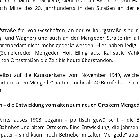
ie neue Mitte entwickelte, sieht man an Betrieben von H
ch Mitte des 20. Jahrhunderts in den Straßen an der e
ofstraße frei von Geschäften, an der Williburgstraße sind 
rg, und Wagner) und auch an der Mengeder Straße (im alt
arenbedarf nicht mehr gedeckt werden. Hier haben ledigl
(Schieferecke, Mengeder Hof, Ellinghaus, Kaffsack, Vah
lten Ortsstraßen die Zeit bis heute überstanden.
elbst auf die Katasterkarte vom November 1949, welc
rt im „alten Mengede“ hatten, mehr als 40 Berufe hätte ich
n.
m – die Entwicklung vom alten zum neuen Ortskern Menge
mtshauses 1903 begann – politisch gewünscht – die B
ahnhof und altem Ortskern. Eine Entwicklung, die Jahrzeh
später – sind kaum noch Betriebe im „alten Mengede“ aber