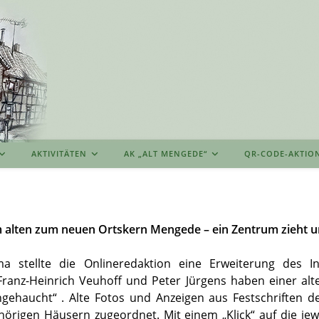
AKTIVITÄTEN
AK „ALT MENGEDE“
QR-CODE-AKTIO
m alten zum neuen Ortskern Mengede – ein Zentrum zieht 
 stellte die Onlineredaktion eine Erweiterung des Int
Franz-Heinrich Veuhoff und Peter Jürgens haben einer alt
ehaucht“ . Alte Fotos und Anzeigen aus Festschriften d
rigen Häusern zugeordnet. Mit einem „Klick“ auf die jew