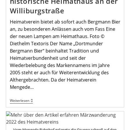
historische Heimathaus an der
Williburgstraße
Heimatverein bietet ab sofort auch Bergmann Bier
an, zu besonderen Anlässen auch vom Fass Eine
der neuen Lampen am Heimathaus. Foto ©
Diethelm Textoris Der Name „Dortmunder
Bergmann Bier“ beinhaltet Tradition und
Heimatverbundenheit und seit der
Wiederbelebung des Markennamens im Jahre
2005 steht er auch für Weiterentwicklung des
Althergebrachten. Da der Heimatverein
Mengede…
Neue
Weiterlesen
Lampen
Zieren
Das
Historische
Heimathaus
An
Vom Mengede Bahnhof gelangte die Gruppe schnell auf den