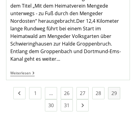
dem Titel „Mit dem Heimatverein Mengede
unterwegs - zu Fuß durch den Mengeder
Nordosten“ herausgebracht.Der 12,4 Kilometer
lange Rundweg führt bei einem Start im
Heimatwald am Mengeder Volksgarten über
Schwieringhausen zur Halde Groppenbruch.
Entlang dem Groppenbach und Dortmund-Ems-
Kanal geht es weiter…
Neuer
Weiterlesen
Flyer
Des
Heimatvereins
Mengede
1
…
26
27
28
29
Zur vorherigen Seite
Lädt
Zum
30
31
Zur nächsten Seite
Wandern
Ein