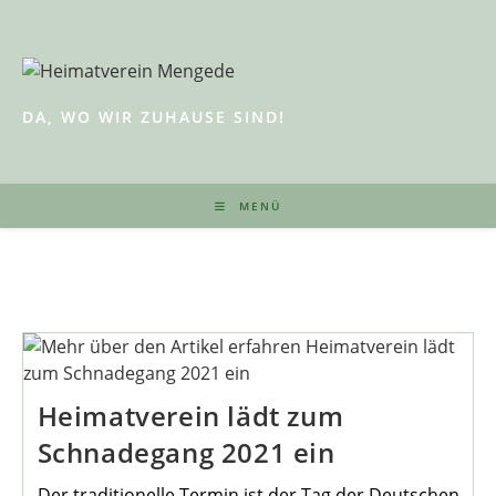
Zum
Inhalt
springen
DA, WO WIR ZUHAUSE SIND!
MENÜ
Heimatverein lädt zum
Schnadegang 2021 ein
Der traditionelle Termin ist der Tag der Deutschen