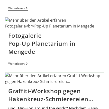
Auch
Weiterlesen
Im
August
Wieder
Online
Stammtisch
Fotogalerie
Pop-Up Planetarium in
Mengede
Fotogalerie
Weiterlesen
Pop-
Up
Planetarium
In
Mengede
Graffiti-Workshop gegen
Hakenkreuz-Schmierereien…
und „Hip-Hop around the world“ Nachdem Hans-