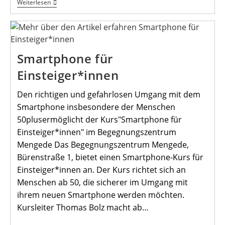
Inside-
Weiterlesen
Outsite
Und
Das
Röhrenhotel
Von
Andreas
Smartphone für
Strauss
Feierlich
Einsteiger*innen
Eingeweiht
Den richtigen und gefahrlosen Umgang mit dem
Smartphone insbesondere der Menschen
50plusermöglicht der Kurs"Smartphone für
Einsteiger*innen" im Begegnungszentrum
Mengede Das Begegnungszentrum Mengede,
Bürenstraße 1, bietet einen Smartphone-Kurs für
Einsteiger*innen an. Der Kurs richtet sich an
Menschen ab 50, die sicherer im Umgang mit
ihrem neuen Smartphone werden möchten.
Kursleiter Thomas Bolz macht ab…