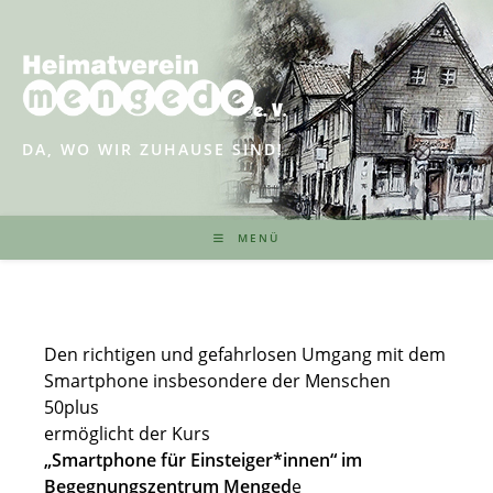
Zum
Inhalt
springen
DA, WO WIR ZUHAUSE SIND!
MENÜ
Den richtigen und gefahrlosen Umgang mit dem
Smartphone insbesondere der Menschen
50plus
ermöglicht der Kurs
„Smartphone für Einsteiger*innen“ im
Begegnungszentrum Menged
e