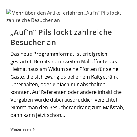
Für
Mengeder
Disco
Im
April
Hat
„Auf’n“ Pils lockt zahlreiche
Begonnen.
Besucher an
Das neue Programmformat ist erfolgreich
gestartet. Bereits zum zweiten Mal öffnete das
Heimathaus am Widum seine Pforten für seine
Gäste, die sich zwanglos bei einem Kaltgetränk
unterhalten, oder einfach nur abschalten
konnten. Auf Referenten oder andere inhaltliche
Vorgaben wurde dabei ausdrücklich verzichtet.
Nimmt man den Besucherandrang zum Maßstab,
dann kann jetzt schon…
„Auf’n“
Weiterlesen
Pils