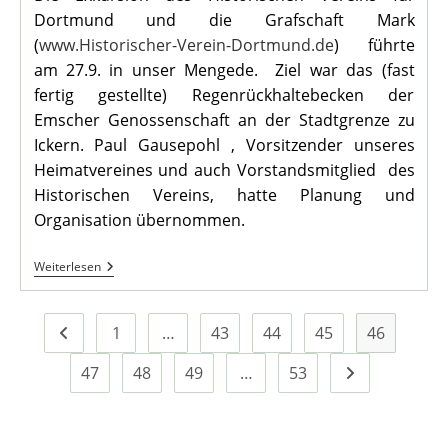
Dortmund und die Grafschaft Mark
(
www.Historischer-Verein-Dortmund.de
) führte
am 27.9. in unser Mengede. Ziel war das (fast
fertig gestellte) Regenrückhaltebecken der
Emscher Genossenschaft an der Stadtgrenze zu
Ickern. Paul Gausepohl , Vorsitzender unseres
Heimatvereines und auch Vorstandsmitglied des
Historischen Vereins, hatte Planung und
Organisation übernommen.
Emscher
Weiterlesen
Exkursion
1
…
43
44
45
46
Zur vorherigen Seite
47
48
49
…
53
Zur nächsten S