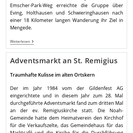
Emscher-Park-Weg erreichte die Gruppe über
Eving, Holthausen und Schwieringhausen nach
einer 18 Kilometer langen Wanderung ihr Ziel in
Mengede.
Besuch
Weiterlesen
Aus
Lünen
Im
Adventsmarkt an St. Remigius
Heimathaus
Traumhafte Kulisse im alten Ortskern
Der im Jahr 1984 vom der Gildenfest AG
eingerichtete und in diesem Jahr zum 28. Mal
durchgeführte Adventsmarkt fand zum dritten Mal
an der ev. Remigiuskirche statt. Die Noah-
Gemeinde hatte dem Heimatverein den Kirchhof
für die Verkaufszelte, das Gemeindehaus für das
Marktcafé und die Kirche für die Durchführung