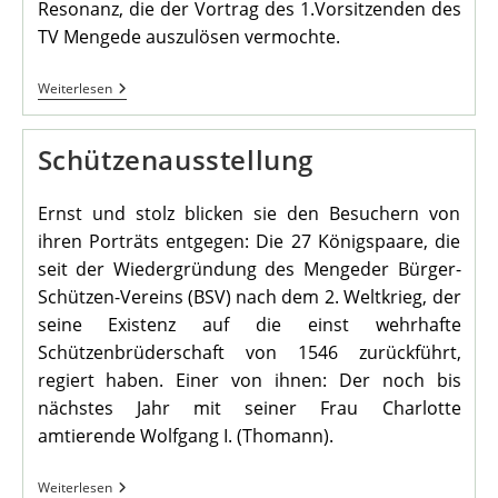
Resonanz, die der Vortrag des 1.Vorsitzenden des
TV Mengede auszulösen vermochte.
1.
Weiterlesen
Seniorenstammtisch
Des
TV
Schützenausstellung
Im
Heimathaus
Ernst und stolz blicken sie den Besuchern von
ihren Porträts entgegen: Die 27 Königspaare, die
seit der Wiedergründung des Mengeder Bürger-
Schützen-Vereins (BSV) nach dem 2. Weltkrieg, der
seine Existenz auf die einst wehrhafte
Schützenbrüderschaft von 1546 zurückführt,
regiert haben. Einer von ihnen: Der noch bis
nächstes Jahr mit seiner Frau Charlotte
amtierende Wolfgang I. (Thomann).
Schützenausstellung
Weiterlesen