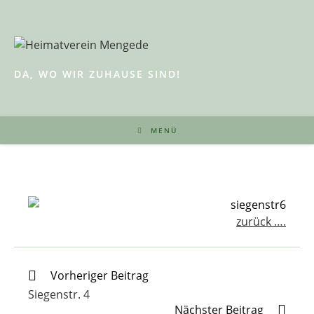
Zum
Inhalt
springen
DA, WO WIR ZUHAUSE SIND!
MENÜ
zurück ….
Weitere
Vorheriger Beitrag
Artikel
Siegenstr. 4
ansehen
Nächster Beitrag