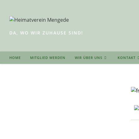
Zum
Inhalt
springen
DA, WO WIR ZUHAUSE SIND!
HOME
MITGLIED WERDEN
WIR ÜBER UNS
KONTAKT