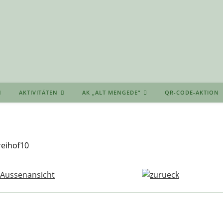
AKTIVITÄTEN
AK „ALT MENGEDE“
QR-CODE-AKTION