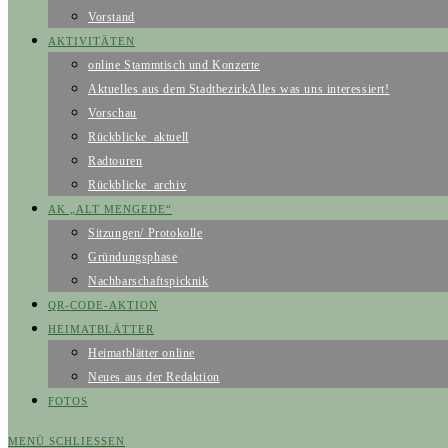
Vorstand
AKTIVITÄTEN
online Stammtisch und Konzerte
Aktuelles aus dem Stadtbezirk
Alles was uns interessiert!
Vorschau
Rückblicke_aktuell
Radtouren
Rückblicke_archiv
AK „ALT MENGEDE“
Sitzungen/ Protokolle
Gründungsphase
Nachbarschaftspicknik
QR-CODE-AKTION
HEIMATBLÄTTER
Heimatblätter online
Neues aus der Redaktion
FOTOS
MENÜ
SCHLIESSEN