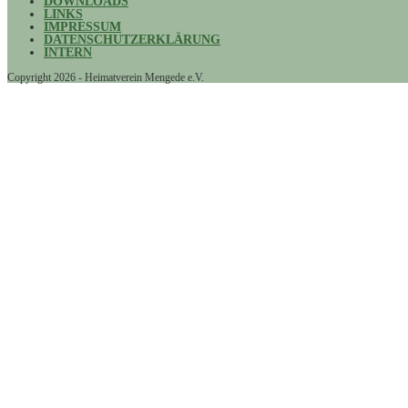
DOWNLOADS
LINKS
IMPRESSUM
DATENSCHUTZERKLÄRUNG
INTERN
Copyright 2026 - Heimatverein Mengede e.V.