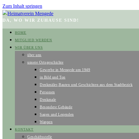
Zum Inhalt springen
DA, WO WIR ZUHAUSE SIND!
HOME
MITGLIED WERDEN
WIR ÜBER UNS
über uns
unsere Ortsgeschichte
Gewerbe in Mengede um 1949
in Bild und Ton
Denkmäler,Bauten und Geschichten aus dem Stadtbezirk
Personen
Denkmale
Besondere Gebäude
Sagen und Legenden
Wappen
KONTAKT
Geschäftsstelle