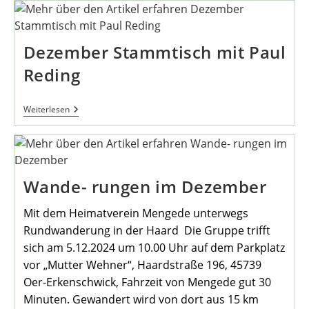
Kalender
Für
Das
Jahr
Dezember Stammtisch mit Paul
2025
Vor…
Reding
Dezember
Weiterlesen
Stammtisch
Mit
Paul
Reding
Wande- rungen im Dezember
Mit dem Heimatverein Mengede unterwegs
Rundwanderung in der Haard Die Gruppe trifft
sich am 5.12.2024 um 10.00 Uhr auf dem Parkplatz
vor „Mutter Wehner“, Haardstraße 196, 45739
Oer-Erkenschwick, Fahrzeit von Mengede gut 30
Minuten. Gewandert wird von dort aus 15 km