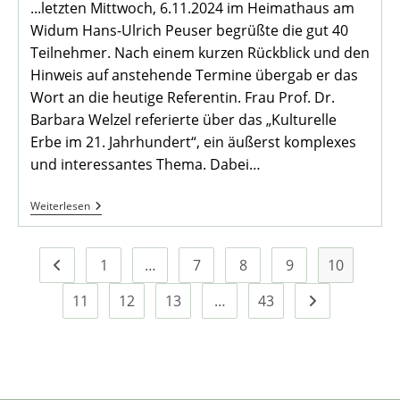
...letzten Mittwoch, 6.11.2024 im Heimathaus am
Widum Hans-Ulrich Peuser begrüßte die gut 40
Teilnehmer. Nach einem kurzen Rückblick und den
Hinweis auf anstehende Termine übergab er das
Wort an die heutige Referentin. Frau Prof. Dr.
Barbara Welzel referierte über das „Kulturelle
Erbe im 21. Jahrhundert“, ein äußerst komplexes
und interessantes Thema. Dabei…
Das
Weiterlesen
War
Der
November
Stammtisch…
1
…
7
8
9
10
Zur vorherigen Seite
11
12
13
…
43
Zur nächsten S