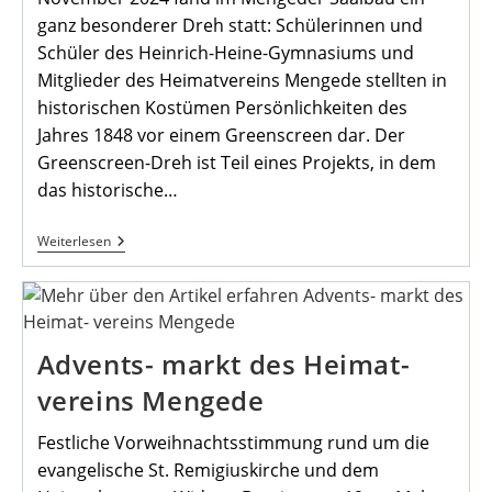
ganz besonderer Dreh statt: Schülerinnen und
Schüler des Heinrich-Heine-Gymnasiums und
Mitglieder des Heimatvereins Mengede stellten in
historischen Kostümen Persönlichkeiten des
Jahres 1848 vor einem Greenscreen dar. Der
Greenscreen-Dreh ist Teil eines Projekts, in dem
das historische…
Virtuelle
Weiterlesen
Zeitreise
In
Die
Vergangen-
Heit
Von
Advents- markt des Heimat-
Mengede
vereins Mengede
Festliche Vorweihnachtsstimmung rund um die
evangelische St. Remigiuskirche und dem