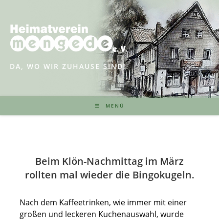
Zum
Inhalt
springen
DA, WO WIR ZUHAUSE SIND!
MENÜ
Beim Klön-Nachmittag im März
rollten mal wieder die Bingokugeln.
Nach dem Kaffeetrinken, wie immer mit einer
großen und leckeren Kuchenauswahl, wurde