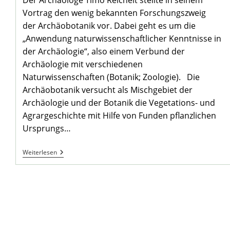
Der Archäologe Timo Reichelt stellte in seinem
Vortrag den wenig bekannten Forschungszweig
der Archäobotanik vor. Dabei geht es um die
„Anwendung naturwissenschaftlicher Kenntnisse in
der Archäologie“, also einem Verbund der
Archäologie mit verschiedenen
Naturwissenschaften (Botanik; Zoologie). Die
Archäobotanik versucht als Mischgebiet der
Archäologie und der Botanik die Vegetations- und
Agrargeschichte mit Hilfe von Funden pflanzlichen
Ursprungs…
August
Weiterlesen
Stammtisch
Im
Heimathaus
Am
Widum