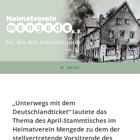
Zum
Inhalt
springen
DA, WO WIR ZUHAUSE SIND!
MENÜ
„Unterwegs mit dem
Deutschlandticket“ lautete das
Thema des April-Stammtisches im
Heimatverein Mengede zu dem der
stellvertretende Vorsitzende des