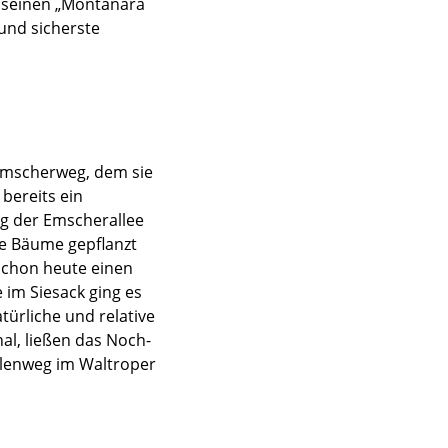
t seinen „Montanara
und sicherste
Emscherweg, dem sie
bereits ein
ng der Emscherallee
ue Bäume gepflanzt
schon heute einen
 im Siesack ging es
türliche und relative
al, ließen das Noch-
llenweg im Waltroper