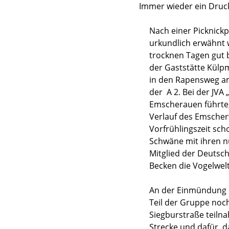
Immer wieder ein Druck
Nach einer Picknickp
urkundlich erwähnt 
trocknen Tagen gut 
der Gaststätte Külpm
in den Rapensweg am
der A 2. Bei der JVA
Emscherauen führte,
Verlauf des Emscher
Vorfrühlingszeit sch
Schwäne mit ihren n
Mitglied der Deutsch
Becken die Vogelwelt
An der Einmündung d
Teil der Gruppe noc
Siegburstraße teiln
Strecke und dafür, d