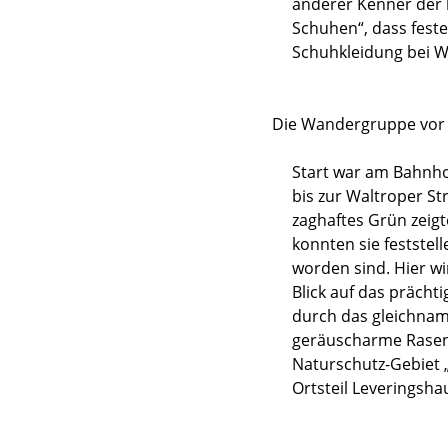
anderer Kenner der h
Schuhen“, dass fest
Schuhkleidung bei W
Die Wandergruppe vor 
Start war am Bahnho
bis zur Waltroper St
zaghaftes Grün zeigt
konnten sie feststel
worden sind. Hier w
Blick auf das prächt
durch das gleichnami
geräuscharme Rasenm
Naturschutz-Gebiet 
Ortsteil Leveringsha