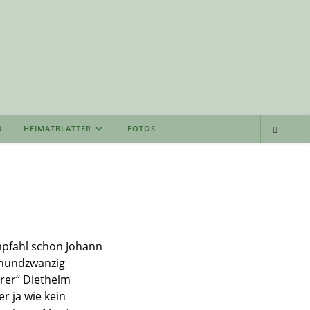
N
HEIMATBLÄTTER
FOTOS
empfahl schon Johann
inundzwanzig
rer“ Diethelm
 ja wie kein