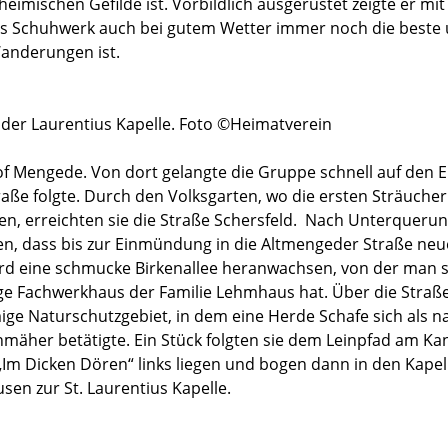
eimischen Gefilde ist. Vorbildlich ausgerüstet zeigte er mi
es Schuhwerk auch bei gutem Wetter immer noch die beste 
anderungen ist.
der Laurentius Kapelle. Foto ©Heimatverein
f Mengede. Von dort gelangte die Gruppe schnell auf den 
raße folgte. Durch den Volksgarten, wo die ersten Sträucher 
en, erreichten sie die Straße Schersfeld. Nach Unterqueru
len, dass bis zur Einmündung in die Altmengeder Straße ne
ird eine schmucke Birkenallee heranwachsen, von der man 
ige Fachwerkhaus der Familie Lehmhaus hat. Über die Straße
ge Naturschutzgebiet, in dem eine Herde Schafe sich als na
äher betätigte. Ein Stück folgten sie dem Leinpfad am Kan
„Im Dicken Dören“ links liegen und bogen dann in den Kape
usen zur St. Laurentius Kapelle.