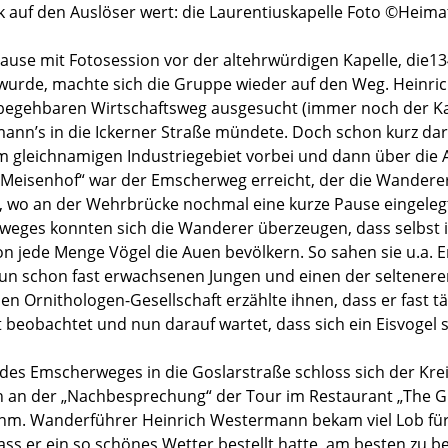
 auf den Auslöser wert: die Laurentiuskapelle Foto ©Heima
ause mit Fotosession vor der altehrwürdigen Kapelle, die1
wurde, machte sich die Gruppe wieder auf den Weg. Heinric
begehbaren Wirtschaftsweg ausgesucht (immer noch der Ka
ann’s in die Ickerner Straße mündete. Doch schon kurz dara
 gleichnamigen Industriegebiet vorbei und dann über die
 „Meisenhof“ war der Emscherweg erreicht, der die Wandere
 wo an der Wehrbrücke nochmal eine kurze Pause eingeleg
weges konnten sich die Wanderer überzeugen, dass selbst i
on jede Menge Vögel die Auen bevölkern. So sahen sie u.a. 
un schon fast erwachsenen Jungen und einen der selteneren 
en Ornithologen-Gesellschaft erzählte ihnen, dass er fast tä
 beobachtet und nun darauf wartet, dass sich ein Eisvogel s
es Emscherweges in die Goslarstraße schloss sich der Krei
h an der „Nachbesprechung“ der Tour im Restaurant „The G
ahm. Wanderführer Heinrich Westermann bekam viel Lob fü
ass er ein so schönes Wetter bestellt hatte, am besten zu b