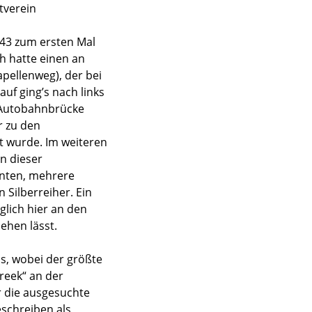
tverein
343 zum ersten Mal
h hatte einen an
pellenweg), der bei
uf ging’s nach links
 Autobahnbrücke
r zu den
t wurde. Im weiteren
n dieser
Enten, mehrere
Silberreiher. Ein
glich hier an den
ehen lässt.
s, wobei der größte
reek“ an der
r die ausgesuchte
eschreiben als