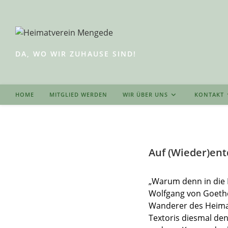
Zum
Inhalt
springen
DA, WO WIR ZUHAUSE SIND!
HOME
MITGLIED WERDEN
WIR ÜBER UNS
KONTAKT
Auf (Wieder)en
„Warum denn in die F
Wolfgang von Goethe
Wanderer des Heima
Textoris diesmal de