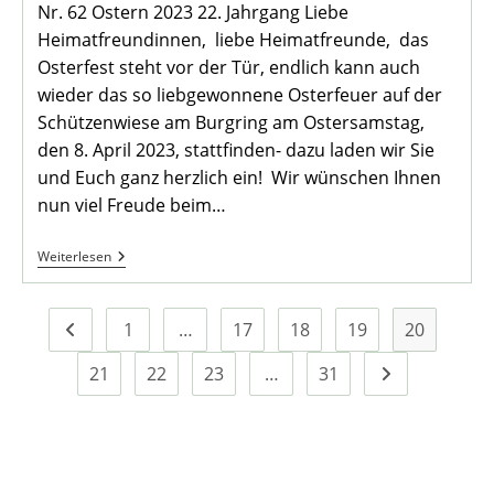
Nr. 62 Ostern 2023 22. Jahrgang Liebe
Heimatfreundinnen, liebe Heimatfreunde, das
Osterfest steht vor der Tür, endlich kann auch
wieder das so liebgewonnene Osterfeuer auf der
Schützenwiese am Burgring am Ostersamstag,
den 8. April 2023, stattfinden- dazu laden wir Sie
und Euch ganz herzlich ein! Wir wünschen Ihnen
nun viel Freude beim…
Heimatblatt
Weiterlesen
62
1
…
17
18
19
20
Zur vorherigen Seite
21
22
23
…
31
Zur nächsten S