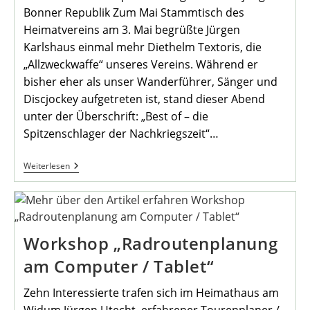
Bonner Republik Zum Mai Stammtisch des
Heimatvereins am 3. Mai begrüßte Jürgen
Karlshaus einmal mehr Diethelm Textoris, die
„Allzweckwaffe“ unseres Vereins. Während er
bisher eher als unser Wanderführer, Sänger und
Discjockey aufgetreten ist, stand dieser Abend
unter der Überschrift: „Best of – die
Spitzenschlager der Nachkriegszeit“…
Schlager
Weiterlesen
Stammtisch
Im
Mai
Im
Heimathaus
Workshop „Radroutenplanung
am Computer / Tablet“
Zehn Interessierte trafen sich im Heimathaus am
Widum Jürgen Utecht, erfahrener Tourenplaner / -