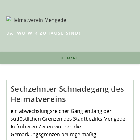
Zum
Inhalt
springen
DA, WO WIR ZUHAUSE SIND!
MENÜ
Sechzehnter Schnadegang des
Heimatvereins
ein abwechslungsreicher Gang entlang der
südöstlichen Grenzen des Stadtbezirks Mengede.
In früheren Zeiten wurden die
Gemarkungsgrenzen bei regelmäßig