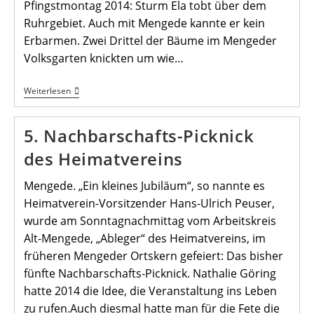
Pfingstmontag 2014: Sturm Ela tobt über dem
Ruhrgebiet. Auch mit Mengede kannte er kein
Erbarmen. Zwei Drittel der Bäume im Mengeder
Volksgarten knickten um wie…
Kunstwerk
Weiterlesen
“Sturmgespräch”
Schmückt
Den
5. Nachbarschafts-Picknick
Schragmüllerpark
des Heimatvereins
Mengede. „Ein kleines Jubiläum“, so nannte es
Heimatverein-Vorsitzender Hans-Ulrich Peuser,
wurde am Sonntagnachmittag vom Arbeitskreis
Alt-Mengede, „Ableger“ des Heimatvereins, im
früheren Mengeder Ortskern gefeiert: Das bisher
fünfte Nachbarschafts-Picknick. Nathalie Göring
hatte 2014 die Idee, die Veranstaltung ins Leben
zu rufen.Auch diesmal hatte man für die Fete die