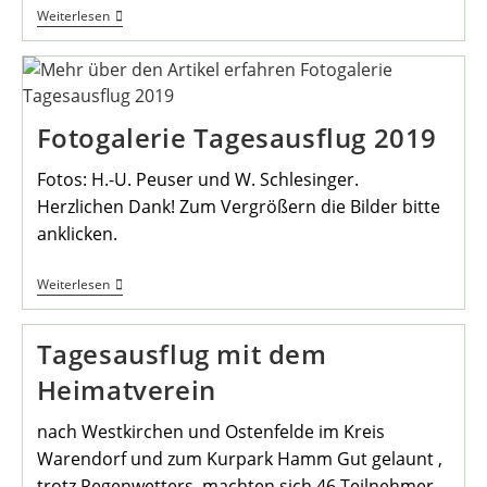
Heimatverein
Weiterlesen
Stellt
QR-
Code
Schilder
In
Oestrich
Fotogalerie Tagesausflug 2019
Auf
Fotos: H.-U. Peuser und W. Schlesinger.
Herzlichen Dank! Zum Vergrößern die Bilder bitte
anklicken.
Fotogalerie
Weiterlesen
Tagesausflug
2019
Tagesausflug mit dem
Heimatverein
nach Westkirchen und Ostenfelde im Kreis
Warendorf und zum Kurpark Hamm Gut gelaunt ,
trotz Regenwetters, machten sich 46 Teilnehmer