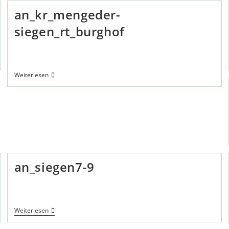
an_kr_mengeder-
siegen_rt_burghof
An_kr_mengeder-
Weiterlesen
Siegen_rt_burghof
an_siegen7-9
An_siegen7-
Weiterlesen
9