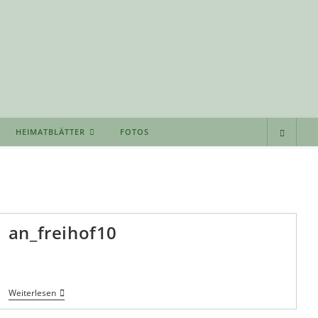
HEIMATBLÄTTER
FOTOS
an_freihof10
An_freihof10
Weiterlesen