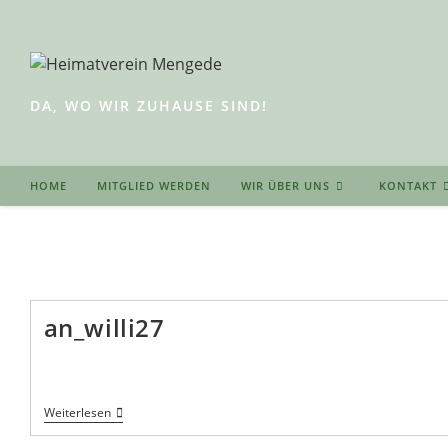
Zum
Inhalt
springen
DA, WO WIR ZUHAUSE SIND!
HOME
MITGLIED WERDEN
WIR ÜBER UNS
KONTAKT
an_willi27
An_willi27
Weiterlesen