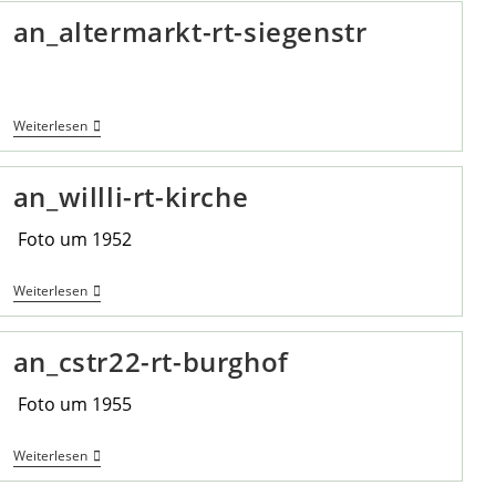
an_altermarkt-rt-siegenstr
An_altermarkt-
Weiterlesen
Rt-
Siegenstr
an_willli-rt-kirche
Foto um 1952
An_willli-
Weiterlesen
Rt-
Kirche
an_cstr22-rt-burghof
Foto um 1955
An_cstr22-
Weiterlesen
Rt-
Burghof