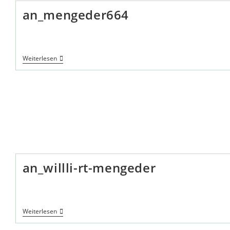
an_mengeder664
An_mengeder664
Weiterlesen
an_willli-rt-mengeder
An_willli-
Weiterlesen
Rt-
Mengeder