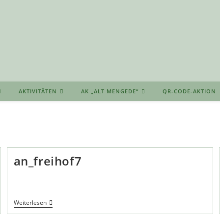
AKTIVITÄTEN
AK „ALT MENGEDE“
QR-CODE-AKTION
an_freihof7
An_freihof7
Weiterlesen