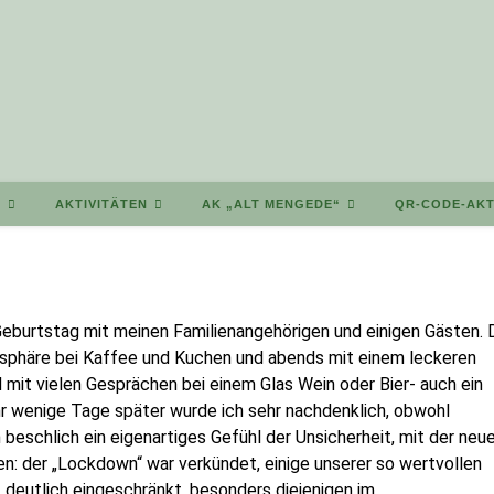
T
AKTIVITÄTEN
AK „ALT MENGEDE“
QR-CODE-AKT
Geburtstag mit meinen Familienangehörigen und einigen Gästen. 
osphäre bei Kaffee und Kuchen und abends mit einem leckeren
 mit vielen Gesprächen bei einem Glas Wein oder Bier- auch ein
 wenige Tage später wurde ich sehr nachdenklich, obwohl
 beschlich ein eigenartiges Gefühl der Unsicherheit, mit der neu
en: der „Lockdown“ war verkündet, einige unserer so wertvollen
eutlich eingeschränkt, besonders diejenigen im