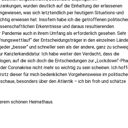
rkrankungen, wurden deutlich auf die Einhaltung der erlassenen
ingewiesen, was sich letztendlich per heutigem Situations-und
htig erwiesen hat. Insofern habe ich die getroffenen politische
ssenschaftlichen Erkenntnisse und daraus resultierenden
 Pandemie auch in ihrem Umfang als erforderlich gesehen. Sehr
fnungswettlauf“ der Entscheidungsträger in den einzelnen Länd
jeder „besser“ und schneller sein als der andere, ganz zu schwei
r Kanzlerkandidatur. Ich habe weiter den Verdacht, dass die
logen, auf die sich doch die Entscheidungen zur „Lockdown“-Ph
er Coronakrise nicht mehr so wichtig zu sein scheinen. Ich hoff
 Trotz dieser für mich bedenklichen Vorgehensweise im politisch
schaue, besonders über den Atlantik – ich bin froh und schätze
nserem schönen Heimathaus.