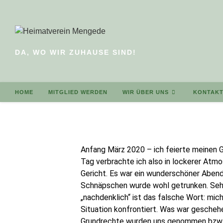
DA, WO WIR ZUHAUSE SIND!
HOME
MITGLIED WERDEN
WIR ÜBER UNS
KONTAK
Anfang März 2020 – ich feierte meinen 
Tag verbrachte ich also in lockerer Atm
Gericht. Es war ein wunderschöner Abend
Schnäpschen wurde wohl getrunken. Sehr
„nachdenklich“ ist das falsche Wort: mich
Situation konfrontiert. Was war gescheh
Grundrechte wurden uns genommen bzw. d