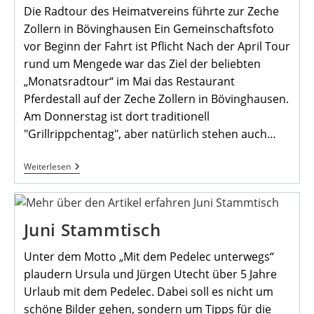
Die Radtour des Heimatvereins führte zur Zeche
Zollern in Bövinghausen Ein Gemeinschaftsfoto
vor Beginn der Fahrt ist Pflicht Nach der April Tour
rund um Mengede war das Ziel der beliebten
„Monatsradtour“ im Mai das Restaurant
Pferdestall auf der Zeche Zollern in Bövinghausen.
Am Donnerstag ist dort traditionell
"Grillrippchentag", aber natürlich stehen auch…
2.
Weiterlesen
Nachcorona
Monatsradtour
Mai
2022
Des
Juni Stammtisch
Heimatvereins
Mengede
Unter dem Motto „Mit dem Pedelec unterwegs“
plaudern Ursula und Jürgen Utecht über 5 Jahre
Urlaub mit dem Pedelec. Dabei soll es nicht um
schöne Bilder gehen, sondern um Tipps für die