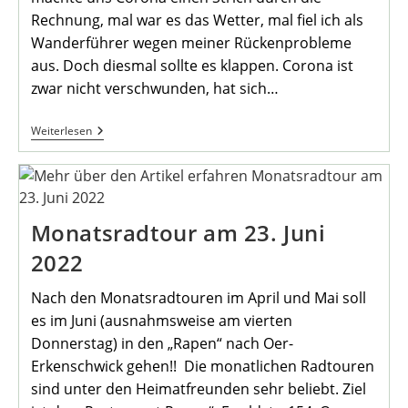
Rechnung, mal war es das Wetter, mal fiel ich als
Wanderführer wegen meiner Rückenprobleme
aus. Doch diesmal sollte es klappen. Corona ist
zwar nicht verschwunden, hat sich…
Bericht
Weiterlesen
Von
Der
Juniwanderung
2022
Des
Heimatvereins
Monatsradtour am 23. Juni
Mengede
2022
Nach den Monatsradtouren im April und Mai soll
es im Juni (ausnahmsweise am vierten
Donnerstag) in den „Rapen“ nach Oer-
Erkenschwick gehen!! Die monatlichen Radtouren
sind unter den Heimatfreunden sehr beliebt. Ziel