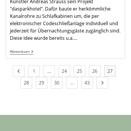
Künstler Andreas Strauss sein Projekt
"dasparkhotel". Dafür baute er herkömmliche
Kanalrohre zu Schlafkabinen um, die per
elektronischer Codeschließanlage individuell und
jederzeit für Übernachtungsgäste zugänglich sind.
Diese Idee wurde bereits u.a.…
Heimatstammtisch
Weiterlesen
Am
04.05.22
Wieder
Im
1
…
24
25
26
27
Zur vorherigen Seite
Heimathaus
28
29
30
…
43
Zur nächsten S