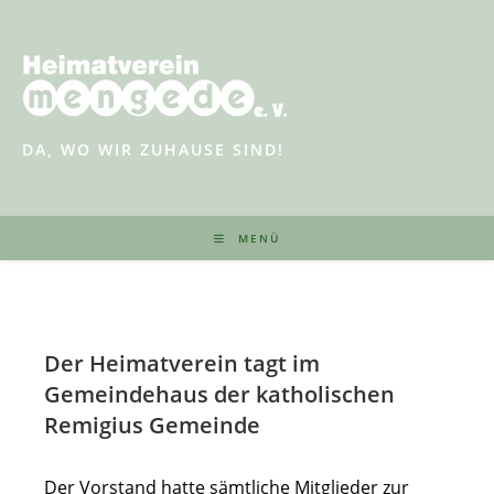
Zum
Inhalt
springen
DA, WO WIR ZUHAUSE SIND!
MENÜ
Der Heimatverein tagt im
Gemeindehaus der katholischen
Remigius Gemeinde
Der Vorstand hatte sämtliche Mitglieder zur