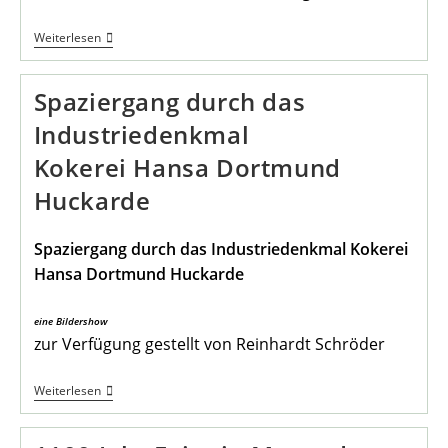
Das
Weiterlesen
Wappen
Der
Gemeinde
Spaziergang durch das
Mengede
Industriedenkmal
Kokerei Hansa Dortmund
Huckarde
Spaziergang durch das Industriedenkmal Kokerei
Hansa Dortmund Huckarde
eine Bildershow
zur Verfügung gestellt von Reinhardt Schröder
Spaziergang
Weiterlesen
Durch
Das
Industriedenkmal