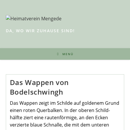
Zum
Inhalt
springen
DA, WO WIR ZUHAUSE SIND!
MENÜ
Das Wappen von
Bodelschwingh
Das Wappen zeigt im Schilde auf goldenem Grund
einen roten Querbalken. In der oberen Schild­
hälfte ziert eine rautenförmige, an den Ecken
verzierte blaue Schnalle, die mit dem unteren