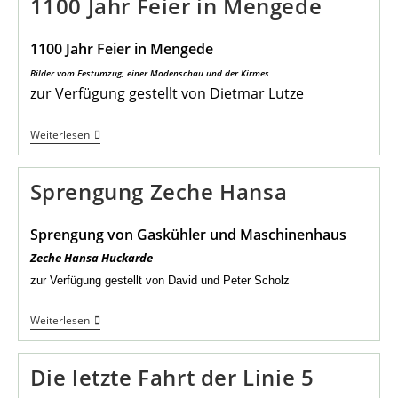
1100 Jahr Feier in Mengede
Kokerei
Hansa
Dortmund
1100 Jahr Feier in Mengede
Huckarde
Bilder vom Festumzug, einer Modenschau und der Kirmes
zur Verfügung gestellt von Dietmar Lutze
1100
Weiterlesen
Jahr
Feier
In
Sprengung Zeche Hansa
Mengede
Sprengung von Gaskühler und Maschinenhaus
Zeche Hansa Huckarde
zur Verfügung gestellt von David und Peter Scholz
Sprengung
Weiterlesen
Zeche
Hansa
Die letzte Fahrt der Linie 5