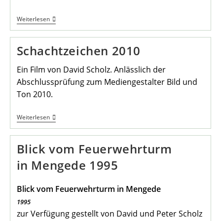
In
Weiterlesen
Bodelschwingh
Steht
Ein
Schachtzeichen 2010
Denkmal
Für
Einen
Ein Film von David Scholz. Anlässlich der
Lehrer
Abschlussprüfung zum Mediengestalter Bild und
Ton 2010.
Schachtzeichen
Weiterlesen
2010
Blick vom Feuerwehrturm
in Mengede 1995
Blick vom Feuerwehrturm in Mengede
1995
zur Verfügung gestellt von David und Peter Scholz