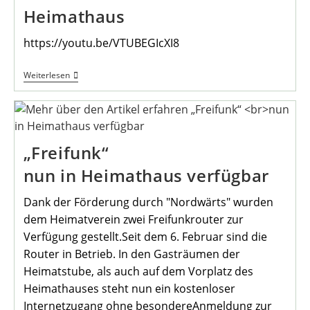
Heimathaus
https://youtu.be/VTUBEGIcXI8
Hans-
Weiterlesen
Ulrich
Und
Diethelm:
Musikalischer
Gruß
Aus
„Freifunk“
Dem
Heimathaus
nun in Heimathaus verfügbar
Dank der Förderung durch "Nordwärts" wurden
dem Heimatverein zwei Freifunkrouter zur
Verfügung gestellt.Seit dem 6. Februar sind die
Router in Betrieb. In den Gasträumen der
Heimatstube, als auch auf dem Vorplatz des
Heimathauses steht nun ein kostenloser
Internetzugang ohne besondereAnmeldung zur