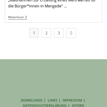
die Bürger*innen in Mengede“ …
1.
Weiterlesen
Spatenstich
Zu
Den
Bauarbeiten
1
2
3
Zur nächsten Seite
Am
Heimathaus
DOWNLOADS
LINKS
IMPRESSUM
DATENSCHUTZERKLÄRUNG
INTERN