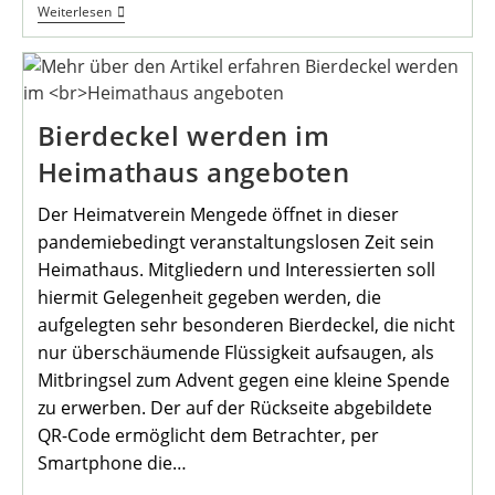
BHU-
Weiterlesen
Resolution
„Wer
Da
Ist
Gehört
Zur
Bierdeckel werden im
Heimat“
Heimathaus angeboten
Der Heimatverein Mengede öffnet in dieser
pandemiebedingt veranstaltungslosen Zeit sein
Heimathaus. Mitgliedern und Interessierten soll
hiermit Gelegenheit gegeben werden, die
aufgelegten sehr besonderen Bierdeckel, die nicht
nur überschäumende Flüssigkeit aufsaugen, als
Mitbringsel zum Advent gegen eine kleine Spende
zu erwerben. Der auf der Rückseite abgebildete
QR-Code ermöglicht dem Betrachter, per
Smartphone die…