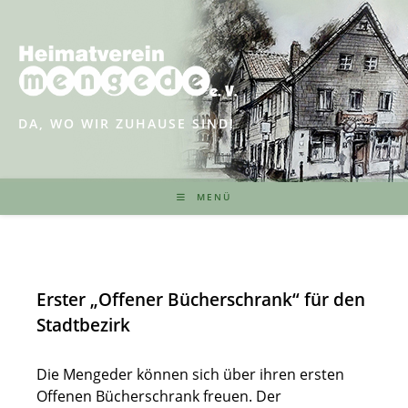
Zum
Inhalt
springen
DA, WO WIR ZUHAUSE SIND!
MENÜ
Erster „Offener Bücherschrank“ für den
Stadtbezirk
Die Mengeder können sich über ihren ersten
Offenen Bücherschrank freuen. Der