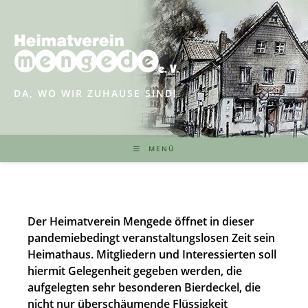
Zum
Inhalt
springen
DA, WO WIR ZUHAUSE SIND!
MENÜ
Der Heimatverein Mengede öffnet in dieser
pandemiebedingt veranstaltungslosen Zeit sein
Heimathaus. Mitgliedern und Interessierten soll
hiermit Gelegenheit gegeben werden, die
aufgelegten sehr besonderen Bierdeckel, die
nicht nur überschäumende Flüssigkeit