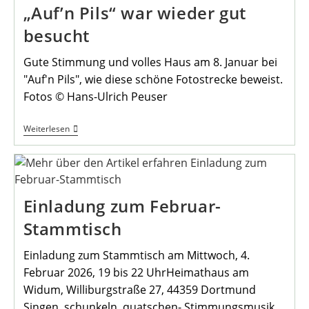
„Auf’n Pils“ war wieder gut
besucht
Gute Stimmung und volles Haus am 8. Januar bei
"Auf'n Pils", wie diese schöne Fotostrecke beweist.
Fotos © Hans-Ulrich Peuser
„Auf’n
Weiterlesen
Pils“
War
Wieder
Gut
Besucht
Einladung zum Februar-
Stammtisch
Einladung zum Stammtisch am Mittwoch, 4.
Februar 2026, 19 bis 22 UhrHeimathaus am
Widum, Williburgstraße 27, 44359 Dortmund
Singen, schunkeln, quatschen- Stimmungsmusik