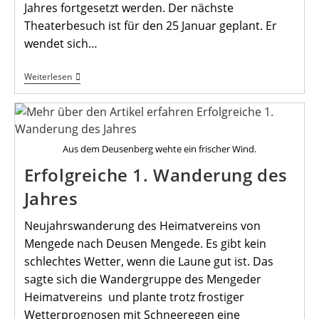
Jahres fortgesetzt werden. Der nächste
Theaterbesuch ist für den 25 Januar geplant. Er
wendet sich…
Mit
Weiterlesen
Dem
Heimatverein
Ins
Heinz-
Hilpert-
Theater
Aus dem Deusenberg wehte ein frischer Wind.
Erfolgreiche 1. Wanderung des
Jahres
Neujahrswanderung des Heimatvereins von
Mengede nach Deusen Mengede. Es gibt kein
schlechtes Wetter, wenn die Laune gut ist. Das
sagte sich die Wandergruppe des Mengeder
Heimatvereins und plante trotz frostiger
Wetterprognosen mit Schneeregen eine