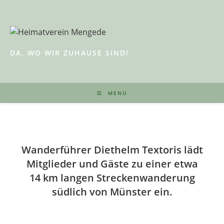
Zum
Inhalt
springen
DA, WO WIR ZUHAUSE SIND!
MENÜ
Wanderführer Diethelm Textoris lädt
Mitglieder und Gäste zu einer etwa
14 km langen Streckenwanderung
südlich von Münster ein.