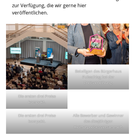
zur Verfügung, die wir gerne hier
veröffentlichen.
Beteiligen des Bürgerhaus
Pulsschlag bei der
Preisverleihung.
Die ersten drei Preise
kompakt.
Die ersten drei Preise
Alle Bewerber und Gewinner
kompakt.
des diesjährigen
Heimatpreises versammelt.