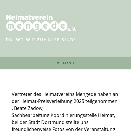
Zum
Inhalt
springen
DA, WO WIR ZUHAUSE SIND!
MENÜ
Vertreter des Heimatvereins Mengede haben an
der Heimat-Preisverleihung 2025 teilgenommen
. Beate Zadow,
Sachbearbeitung Koordinierungsstelle Heimat,
bei der Stadt Dortmund stellte uns
freundlicherweise Fotos von der Veranstaltung