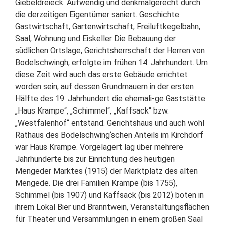
Giebeldreieck. Aufwendig und denkmalgerecht durch
die derzeitigen Eigentümer saniert.
Geschichte
Gastwirtschaft, Gartenwirtschaft, Freiluftkegelbahn,
Saal, Wohnung und Eiskeller
Die Bebauung der
südlichen Ortslage,
Gerichtsherrschaft der Herren von
Bodelschwingh, erfolgte im frühen 14. Jahrhundert. Um
diese Zeit wird auch das erste Gebäude errichtet
worden sein, auf dessen Grundmauern in der ersten
Hälfte des 19. Jahrhundert die ehemali-ge Gaststätte
„Haus Krampe“, „Schimmel“, „Kaffsack“ bzw.
„Westfalenhof“ entstand.
Gerichtshaus und auch wohl
Rathaus des Bodelschwing‘schen Anteils im Kirchdorf
war Haus Krampe. Vorgelagert lag über mehrere
Jahrhunderte bis zur Einrichtung des heutigen
Mengeder Marktes (1915) der Marktplatz des alten
Mengede. Die drei Familien Krampe (bis 1755),
Schimmel (bis 1907) und Kaffsack (bis 2012) boten in
ihrem Lokal Bier und Branntwein, Veranstaltungsflächen
für Theater und Versammlungen in einem großen Saal