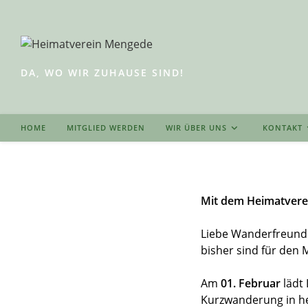
Zum
Inhalt
springen
DA, WO WIR ZUHAUSE SIND!
HOME
MITGLIED WERDEN
WIR ÜBER UNS
KONTAKT
Mit dem Heimatvere
Liebe Wanderfreund
bisher sind für den
Am
01. Februar
lädt 
Kurzwanderung in h