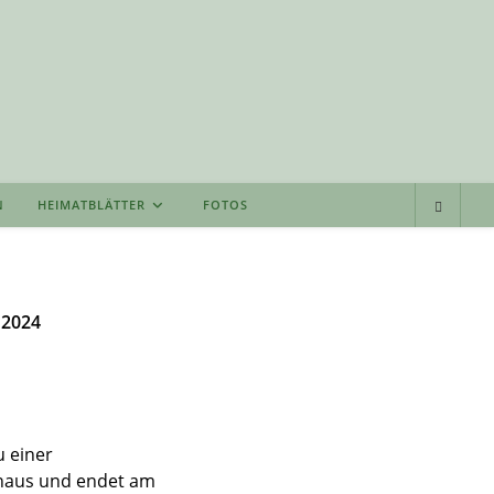
N
HEIMATBLÄTTER
FOTOS
 2024
u einer
thaus und endet am