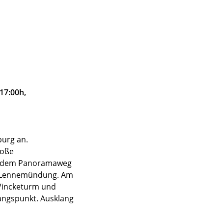
17:00h,
burg an.
roße
ch dem Panoramaweg
ur Lennemündung. Am
 Vincketurm und
angspunkt. Ausklang