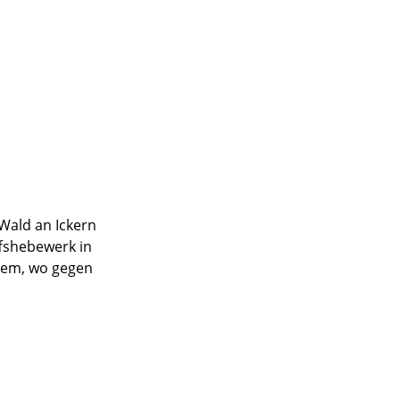
Wald an Ickern
fshebewerk in
lem, wo gegen