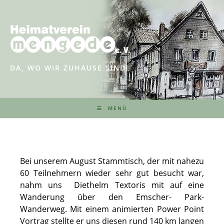
Zum
Inhalt
springen
DA, WO WIR ZUHAUSE SIND!
MENÜ
Bei unserem August Stammtisch, der mit nahezu
60 Teilnehmern wieder sehr gut besucht war,
nahm uns Diethelm Textoris mit auf eine
Wanderung über den Emscher- Park-
Wanderweg. Mit einem animierten Power Point
Vortrag stellte er uns diesen rund 140 km langen