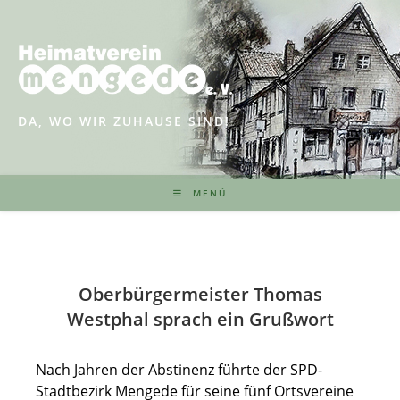
Zum
Inhalt
springen
DA, WO WIR ZUHAUSE SIND!
MENÜ
Oberbürgermeister Thomas
Westphal sprach ein Grußwort
Nach Jahren der Abstinenz führte der SPD-
Stadtbezirk Mengede für seine fünf Ortsvereine