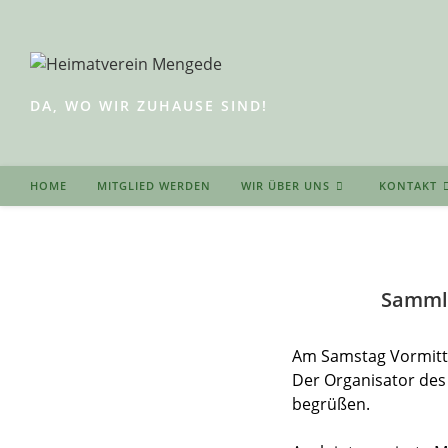
Zum
Inhalt
springen
DA, WO WIR ZUHAUSE SIND!
HOME
MITGLIED WERDEN
WIR ÜBER UNS
KONTAKT
Sammle
Am Samstag Vormitta
Der Organisator des
begrüßen.