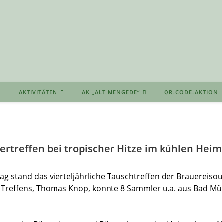
AKTIVITÄTEN
AK „ALT MENGEDE“
QR-CODE-AKTION
rtreffen bei tropischer Hitze im kühlen Hei
g stand das vierteljährliche Tauschtreffen der Brauereiso
 Treffens, Thomas Knop, konnte 8 Sammler u.a. aus Bad M