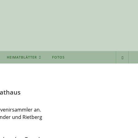
HEIMATBLÄTTER
FOTOS
mathaus
uvenirsammler an.
ünder und Rietberg