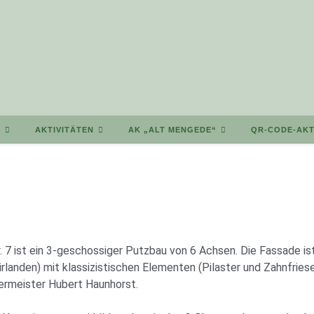
T
AKTIVITÄTEN
AK „ALT MENGEDE“
QR-CODE-AKT
7 ist ein 3-geschossiger Putzbau von 6 Achsen. Die Fassade is
landen) mit klassizistischen Elementen (Pilaster und Zahnfries
ermeister Hubert Haunhorst.