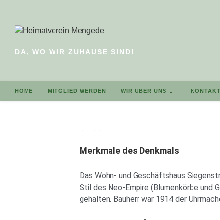
DA, WO WIR ZUHAUSE SIND!
HOME
MITGLIED WERDEN
WIR ÜBER UNS
KONTAK
Siegenstraße 7 – Ein Juwel des Neo-Empire Stils mit klassizistischen Elementen
Merkmale des Denkmals
Das Wohn- und Geschäftshaus Siegenstr. 
Stil des Neo-Empire (Blumenkörbe und Gir
gehalten. Bauherr war 1914 der Uhrmach