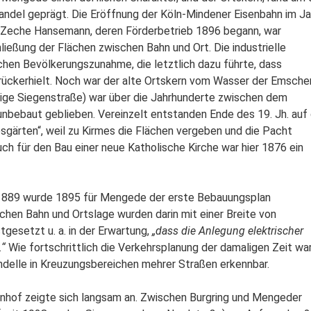
ndel geprägt. Die Eröffnung der Köln-Mindener Eisenbahn im Ja
 Zeche Hansemann, deren Förderbetrieb 1896 begann, war
hließung der Flächen zwischen Bahn und Ort. Die industrielle
chen Bevölkerungszunahme, die letztlich dazu führte, dass
ückerhielt. Noch war der alte Ortskern vom Wasser der Emsche
ige Siegenstraße) war über die Jahrhunderte zwischen dem
nbebaut geblieben. Vereinzelt entstanden Ende des 19. Jh. auf 
sgärten“, weil zu Kirmes die Flächen vergeben und die Pacht
h für den Bau einer neue Katholische Kirche war hier 1876 ein
1889 wurde 1895 für Mengede der erste Bebauungsplan
chen Bahn und Ortslage wurden darin mit einer Breite von
tgesetzt u. a. in der Erwartung,
„dass die Anlegung elektrischer
.“
Wie fortschrittlich die Verkehrsplanung der damaligen Zeit war
ndelle in Kreuzungsbereichen mehrer Straßen erkennbar.
hnhof zeigte sich langsam an. Zwischen Burgring und Mengeder