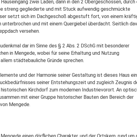
Hauseingang zwei Läden, dann in den 2 Obergeschossen, durch 
 die streng gegliederte und mit Stuck aufwendig geschmückte
ser setzt sich im Dachgeschoß abgestuft fort, von einem kräft
unterbrochen und mit einem Quergiebel überdacht. Seitlich da
eppdach versehen.
audenkmal dar im Sinne des § 2 Abs. 2 DSchG mit besonderer
hen in Mengede, wobei für seine Erhaltung und Nutzung
r allem städtebauliche Gründe sprechen.
elemente und der Harmonie seiner Gestaltung ist dieses Haus ein
ckbedürfnisses seiner Entstehungszeit und zugleich Zeugnis d
storischen Kirchdorf zum modernen Industrievorort. An optisc
zusammen mit einer Gruppe historischer Bauten den Bereich der
d von Mengede.
 Mengede einen dörflichen Charakter, und der Ortskern, rund um 