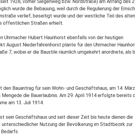
(seit 1928, vorher Siegenweg bzw. Nordstraße) am Anfang des 2
lich wurde die Bebauung, weil durch die Regulierung der Emsch
nstraße verlief, beseitigt wurde und der westliche Teil des alte
e öffentlichen Straßen erhielt.
n Uhrmacher Hubert Haunhorst ebenfalls von der heutigen
itekt August Niederfahrenhorst plante für den Uhrmacher Haunhor
e 7, wobei er die Baustile räumlich umgekehrt anordnete, als b
 den Bauantrag für sein Wohn- und Geschäftshaus, am 14. März
 Mengede die Bauerlaubnis. Am 29. April 1914 erfolgte bereits d
e am 13. Juli 1914.
 sein Geschäftshaus und seit dieser Zeit bis heute dienen die
unterschiedlicher Nutzung der Bevölkerung im Stadtbezirk zur
 Bedarfs.