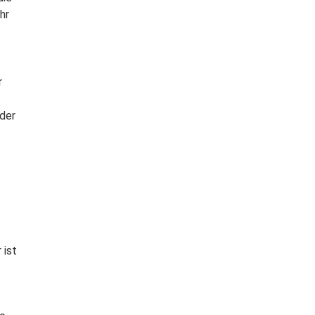
hr
r
der
 ist