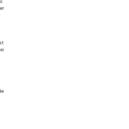
0.
er
n
st
ei
ie