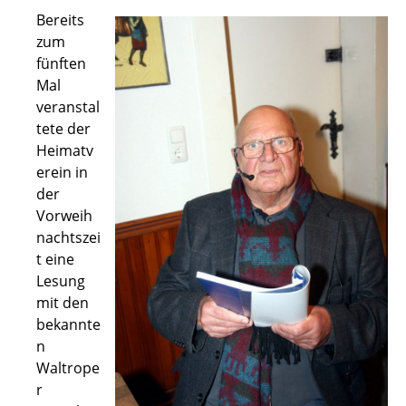
Bereits
zum
fünften
Mal
veranstal
tete der
Heimatv
erein in
der
Vorweih
nachtszei
t eine
Lesung
mit den
bekannte
n
Waltrope
r