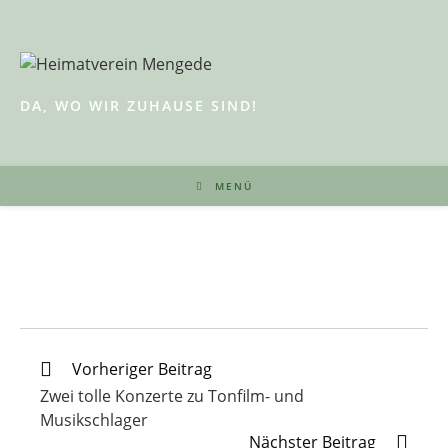
Zum
Inhalt
springen
DA, WO WIR ZUHAUSE SIND!
MENÜ
Weitere
Vorheriger Beitrag
Artikel
Zwei tolle Konzerte zu Tonfilm- und
ansehen
Musikschlager
Nächster Beitrag