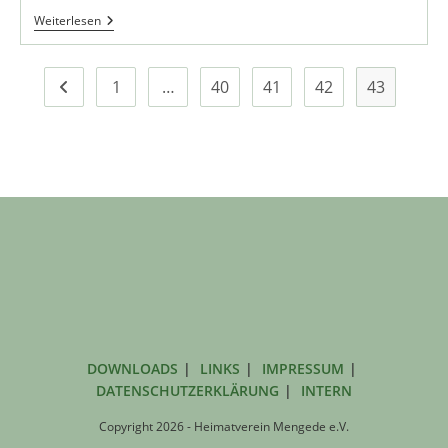
Links
Weiterlesen
1
…
40
41
42
43
Zur vorherigen Seite
DOWNLOADS
LINKS
IMPRESSUM
DATENSCHUTZERKLÄRUNG
INTERN
Copyright 2026 - Heimatverein Mengede e.V.