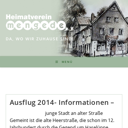
Zum
Inhalt
springen
DA, WO WIR ZUHAUSE SIND!
MENÜ
Ausflug 2014- Informationen –
junge Stadt an alter Straße
Gemeint ist die alte Heerstraße, die schon im 12.
Jahrhundert durch die Gegend um Haselünne