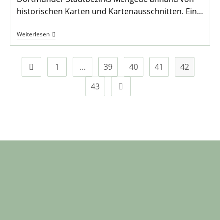
historischen Karten und Kartenausschnitten. Ein…
Vermessungsausstellung-
Weiterlesen
Informationen
1
…
39
40
41
42
Zur vorherigen Seite
43
Zur nächsten Seite