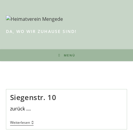
Zum
Inhalt
springen
DA, WO WIR ZUHAUSE SIND!
MENÜ
Siegenstr. 10
zurück ....
Siegenstr.
Weiterlesen
10