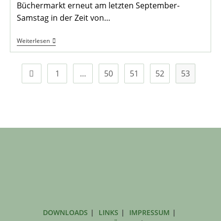
Büchermarkt erneut am letzten September-
Samstag in der Zeit von…
14.
Weiterlesen
Mengeder
Büchermarkt
Am
25.09.21
1
…
50
51
52
53
Zur vorherigen Seite
DOWNLOADS
LINKS
IMPRESSUM