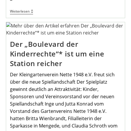
Online
Weiterlesen
Konzert
Im
Heimathaus
–
Ein
Blick
Der „Boulevard der
Hinter
Die
Kinderrechte“* ist um eine
Kulissen
Station reicher
Der Kleingartenverein Nette 1948 e.V. freut sich
über die neue Spiellandschaft Der Spielplatz
gewinnt deutlich an Attraktivität: Kinder,
Sponsoren und Vereinsvorstand vor der neuen
Spiellandschaft Inge und Jutta Konrad vom
Vorstand des Gartenvereins Nette 1948 e.V.
hatten Britta Wienbrandt, Filialleiterin der
Sparkasse in Mengede, und Claudia Schroth vom