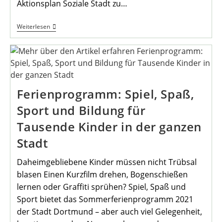
Aktionsplan Soziale Stadt zu…
Der
Weiterlesen
„Boulevard
Der
Kinderrechte“*
Ist
Um
Eine
Station
Reicher
Ferienprogramm: Spiel, Spaß,
Sport und Bildung für
Tausende Kinder in der ganzen
Stadt
Daheimgebliebene Kinder müssen nicht Trübsal
blasen Einen Kurzfilm drehen, Bogenschießen
lernen oder Graffiti sprühen? Spiel, Spaß und
Sport bietet das Sommerferienprogramm 2021
der Stadt Dortmund – aber auch viel Gelegenheit,