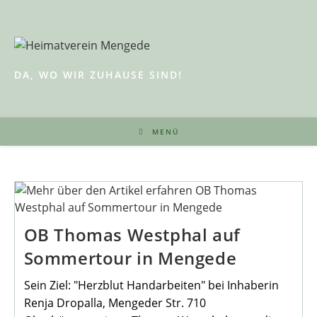
Zum
Inhalt
springen
DA, WO WIR ZUHAUSE SIND!
MENÜ
OB Thomas Westphal auf
Sommertour in Mengede
Sein Ziel: "Herzblut Handarbeiten" bei Inhaberin
Renja Dropalla, Mengeder Str. 710