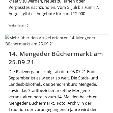
kreativ zu werden, Neues zu lernen oder
Verpasstes nachzuholen. Vom 5. Juli bis zum 17.
August gibt es Angebote für rund 12.000…
Ferienprogramm:
Weiterlesen
Spiel,
Spaß,
Sport
Und
Bildung
Für
14. Mengeder Büchermarkt am
Tausende
Kinder
25.09.21
In
Der
Ganzen
Die Platzvergabe erfolgt ab dem 05.07.21 Ende
Stadt
September ist es wieder so weit. Die Stadt- und
Landesbibliothek, das Seniorenbüro Mengede,
sowie das Stadtbezirksmarketing Mengede
veranstalten bereits zum 14. Mal den beliebten
Mengeder Büchermarkt. Foto: Archiv In der
Tradition der vorangegangenen Jahre wird der